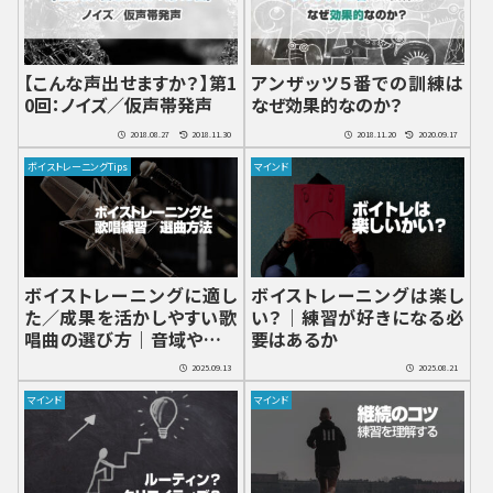
【こんな声出せますか？】第1
アンザッツ５番での訓練は
0回：ノイズ／仮声帯発声
なぜ効果的なのか？
2018.08.27
2018.11.30
2018.11.20
2020.09.17
ボイストレーニングTips
マインド
ボイストレーニングに適し
ボイストレーニングは楽し
た／成果を活かしやすい歌
い？｜練習が好きになる必
唱曲の選び方｜音域やテン
要はあるか
ポの調節
2025.09.13
2025.08.21
マインド
マインド