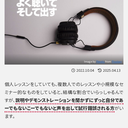
Image by
Pexels
from
Pixabay
2022.10.04
2025.04.13
個人レッスンをしていても、複数人でのレッスンや小規模なセ
ミナー的なものをしていると、結構な割合でいらっしゃるんで
すが、
説明やデモンストレーションを聞かずにずっと自分であ
ーでもないこーでもないと声を出して試行錯誤される方
がい
ます。