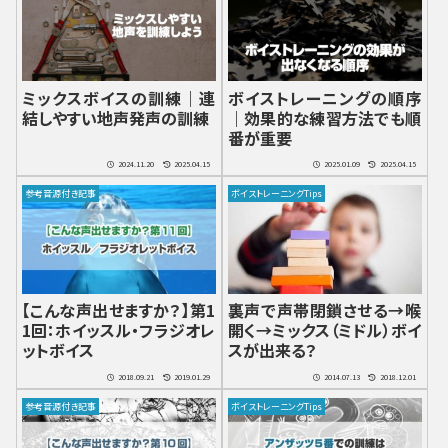
ミックスボイスの訓練｜連
ボイストレーニングの順序
結しやすい地声発声の訓練
｜効果的な練習方法でも順
番が重要
2024.11.20
2025.04.15
2025.01.09
2025.04.15
参考音源付き記事
ボイストレーニングTips
【こんな声出せますか？】第1
裏声で声帯閉鎖させる→喉
1回：ホイッスル・フラジオレ
開く→ミックス（ミドル）ボイ
ットボイス
スが出来る？
2018.09.21
2019.01.29
2014.07.13
2018.12.01
参考音源付き記事
ボイストレーニングTips