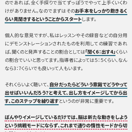
のであれば、全く手探りで当てずっぽうでやって上手くいくわ
けがありません。なのでまずはその
お手本をしっかり飽きるく
らい見聞きするということからスタート
します。
個人的な意見ですが、私はレッスンやその録音などの自分用
にデモンストレーションされたものを利用しての練習であれ
ば、聞くのと発声することの割合としては
「聞く6：出す4」
くらい
の割合でいいと思ってます。指導者によっては５：５くらい、なん
なら3：7くらいでも良いって人もいます。
それくらいよく聴いて、
自分だったらどういう意識でどうやって
出せばいいんだろう？と考えて、出し方をイメージしてから出
す、このステップを繰り返す
というのが非常に重要です。
ぼんやりイメージしているだけでは、脳は新たな動きをしよう
という挑戦モードにならず、これまで通りの惰性モードから切