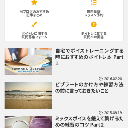
当ブログのおすすめ
無料体験
記事まとめ
レッスン予約
ボイトレに関する
ボイトレに関する
質問募集フォーム
質問への回答
自宅でボイストレーニングする
時におすすめのボイトレ本 Part
１
2016.02.26
ビブラートのかけ方や練習方法
の前に言っておきたいこと
2015.09.19
ミックスボイスを鍛えて繋げるた
めの練習のコツ Part２