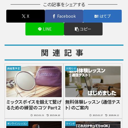
この記事をシェアする
X
Facebook
はてブ
LINE
コピー
関連記事
再編集予定
お知らせ
ミックスボイスを鍛えて繋げ
無料体験レッスン（通信テス
るための練習のコツ Part２
ト）のご案内
2015.01.31
2025.04.10
2025.02.27
2026.04.12
オンラインレッスン
マインド