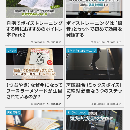
自宅でボイストレーニング
ボイストレーニングは『録
する時におすすめのボイトレ
音』とセットで初めて効果を
本 Part２
発揮する
2016.02.28
2025.11.17
2018.11.06
2025.11.17
マインド
独学でボイストレーニング
【つぶやき】なぜ今になって
声区融合（ミックスボイス）
フースラーメソードが注目
に絶対必要な３つのステッ
されているのか？
プ
2017.02.27
2025.11.17
2015.09.23
2025.11.17
再編集予定
オンラインレッスン