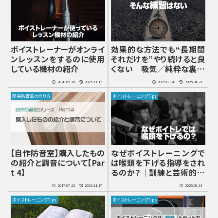
ボイストレーナーがオンライ
効果的な方法でも“長期間
ンレッスンをするのに使用
それだけを”やり続けると良
している機材の紹介
くない｜吸気／純粋な裏声
など
2020.09.20
2025.11.17
2025.03.20
2025.04.21
簡易防音室の作り方
ボイストレーニングTips
【自作防音室】購入したもの
なぜボイストレーニングで
の紹介と調音について【Par
は喉頭を下げる指導をされ
t 4】
るのか？｜訓練と芸術的な
意図の混同
2017.07.22
2025.11.17
2025.08.14
ボイストレーニングTips
ボイストレーニングTips