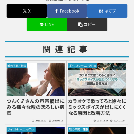
X
Facebook
はてブ
LINE
コピー
関連記事
喉の不調／健康
ボイストレーニングTips
つんく♂さんの声帯摘出に
カラオケで歌ってると徐々に
みる様々な喉の恐ろしい病
ミックスボイスが出しにくく
気
なる原因と改善方法
2015.06.02
2025.04.13
2018.12.19
2024.11.10
ボイストレーニングTips
喉の不調／健康