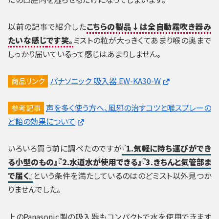
以前の記事で紹介した
こちらの製品↓は全自動霧吹き器み
たいな感じ
です笑。
ミストの粒が大っきくてあまり喉の奥まで
しっかり届いているって感じはあまりしません。
パナソニック 吸入器 EW-KA30-W
商品リンク
声を多く使う方へ、風邪の治すコツと喉スプレーの
参考記事
ど飴の効果について
いろいろ買う前に調べたのですが
『1.気軽に持ち運びができ
る小型のもの』『2.水道水が使用できる』『3.きちんと気管部ま
で届く』
という条件を満たしているのはのどミスト以外見つか
りませんでした。
上のPanasonic製の吸入器もコンパクトで水を使用できます