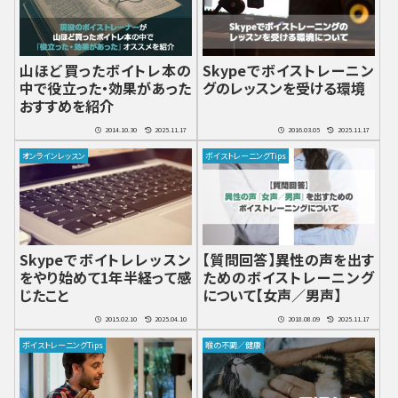
山ほど買ったボイトレ本の
Skypeでボイストレーニン
中で役立った・効果があった
グのレッスンを受ける環境
おすすめを紹介
2014.10.30
2025.11.17
2016.03.05
2025.11.17
オンラインレッスン
ボイストレーニングTips
Skypeでボイトレレッスン
【質問回答】異性の声を出す
をやり始めて1年半経って感
ためのボイストレーニング
じたこと
について【女声／男声】
2015.02.10
2025.04.10
2018.08.09
2025.11.17
ボイストレーニングTips
喉の不調／健康