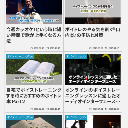
今週カラオケ！という時に短
ボイトレのやる気を削ぐ『口
い時間で歌が上手くなる方
内炎』の予防と対策
法
2016.02.13
2025.11.17
2018.06.29
2025.11.17
ボイストレーニングTips
オンラインレッスン
自宅でボイストレーニング
オンラインのボイストレー
する時におすすめのボイトレ
ニングレッスンに適したオ
本 Part２
ーディオインターフェースの
選び方
2016.02.28
2025.11.17
2024.07.31
2025.12.06
ボイストレーニングTips
オンラインレッスン