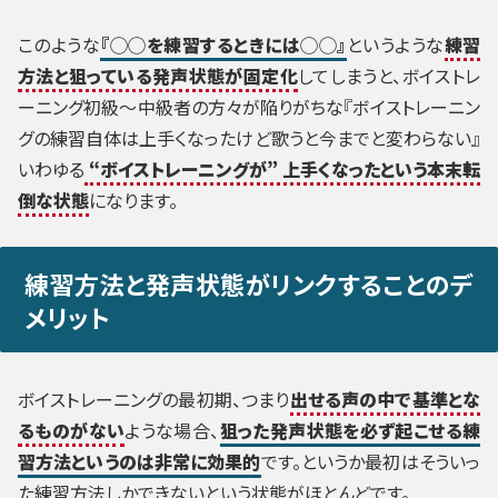
このような
『◯◯を練習するときには◯◯』
というような
練習
方法と狙っている発声状態が固定化
してしまうと、ボイストレ
ーニング初級～中級者の方々が陥りがちな『ボイストレーニン
グの練習自体は上手くなったけど歌うと今までと変わらない』
いわゆる
“ボイストレーニングが” 上手くなったという本末転
倒な状態
になります。
練習方法と発声状態がリンクすることのデ
メリット
ボイストレーニングの最初期、つまり
出せる声の中で基準とな
るものがない
ような場合、
狙った発声状態を必ず起こせる練
習方法というのは非常に効果的
です。というか最初はそういっ
た練習方法しかできないという状態がほとんどです。