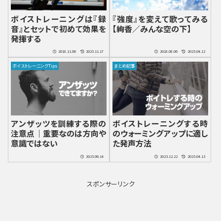
ボイストレーニングは『録
『強度』を変えて歌ってみる
音』とセットで初めて効果を
【絢香／みんな空の下】
発揮する
2018.11.06
2025.11.17
2018.08.06
2025.04.12
ボイストレーニングTips
まとめ記事
アンザッツを訓練する際の
ボイストレーニングする時
注意点｜重要なのは方向や
のウォーミングアップに適し
意識ではない
た発声方法
2025.06.14
2023.12.22
2025.04.13
スポンサーリンク