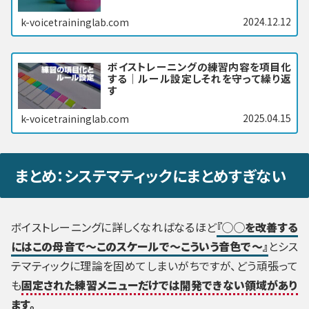
2024.12.12
k-voicetraininglab.com
ボイストレーニングの練習内容を項目化
する｜ルール設定しそれを守って繰り返
す
2025.04.15
k-voicetraininglab.com
まとめ：システマティックにまとめすぎない
ボイストレーニングに詳しくなればなるほど
『◯◯を改善する
にはこの母音で～このスケールで～こういう音色で～』
とシス
テマティックに理論を固めてしまいがちですが、どう頑張って
も
固定された練習メニューだけでは開発できない領域があり
ます。