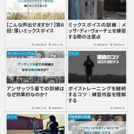
【こんな声出せますか？】第６
ミックスボイスの訓練｜メ
回：薄いミックスボイス
ッサ・ディ・ヴォーチェを練習
する際の注意点
2018.06.20
2018.11.30
2024.04.05
2025.04.19
ボイストレーニングTips
マインド
アンザッツ５番での訓練は
ボイストレーニングを継続
なぜ効果的なのか？
するコツ｜練習内容を理解
する
2018.11.20
2020.09.17
2025.09.20
マインド
参考音源付き記事