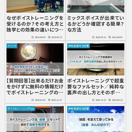
なぜボイストレーニングを
ミックスボイスが出来てい
受けるのか？その考え方と
るかどうか確認する簡単？
独学との効果の違いについ
な方法
て
2014.04.05
2025.04.13
2018.05.21
2021.04.07
マインド
参考音源付き記事
【質問回答】出来るだけお金
ボイストレーニングで超重
をかけずに無料の情報だけ
要なファルセット／純粋な
でボイストレーニングの効
裏声の出し方とそのポイン
果を出せるか？
ト
2016.02.03
2025.11.17
2018.12.25
2025.04.15
ボイストレーニングTips
参考音源付き記事