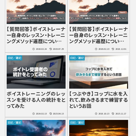
【質問回答】ボイストレーナ
【質問回答】ボイストレーナ
ー自身のレッスン・トレーニ
ー自身のレッスン・トレーニ
ングメソッド遍歴について P
ングメソッド遍歴について P
art２
art１
2016.02.24
2019.07.29
2016.02.23
2018.12.01
日記／雑記
日記／雑記
ボイストレーニングのレッ
【つぶやき】コップに水を入
スンを受ける人の統計をと
れて、飲みきるまで練習する
ってみた
というお話
2024.02.15
2025.04.15
2018.10.15
2025.11.17
日記／雑記
日記／雑記