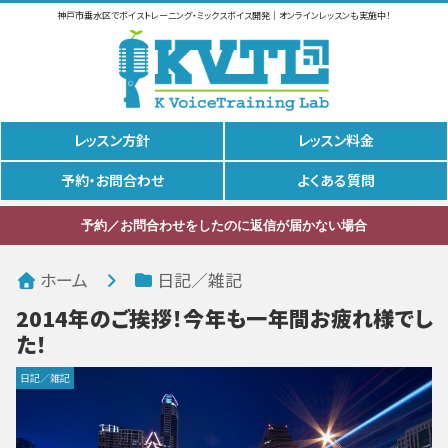
神戸市垂水区でボイストレーニング・ミックスボイス開発｜オンラインレッスンも実施中！
レッスン方針
レッスン料金
予約・お問合わせ
よくある質問
予約／お問合わせをしたのに返信が届かない場合
ホーム
日記／雑記
2014年のご挨拶！今年も一年間お疲れ様でし
た！
日記／雑記