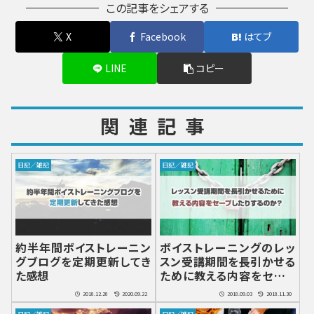
この記事をシェアする
X
Facebook
はてブ
LINE
コピー
関連記事
日記／雑記
日記／雑記
約半年間ボイストレーニン
ボイストレーニングのレッ
グブログを定期更新してき
スン受講期間を長引かせる
た感想
ために教える内容をセーブ
したりするのか？
2018.12.28
2020.09.22
2018.09.03
2018.11.30