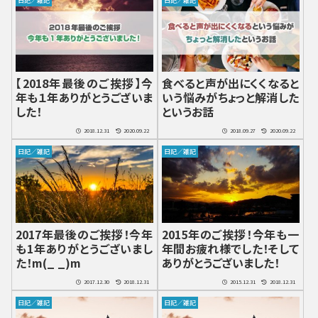
日記／雑記
日記／雑記
【2018年最後のご挨拶】今
食べると声が出にくくなると
年も１年ありがとうございま
いう悩みがちょっと解消した
した！
というお話
2018.12.31
2020.09.22
2018.09.27
2020.09.22
日記／雑記
日記／雑記
2017年最後のご挨拶！今年
2015年のご挨拶！今年も一
も1年ありがとうございまし
年間お疲れ様でした！そして
た！m(_ _)m
ありがとうございました！
2017.12.30
2018.12.31
2015.12.31
2018.12.31
日記／雑記
日記／雑記