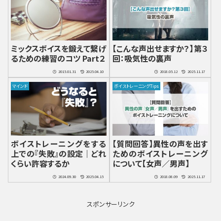
ミックスボイスを鍛えて繋げ
【こんな声出せますか？】第３
るための練習のコツ Part２
回：吸気性の裏声
2015.01.31
2025.04.10
2018.05.12
2025.11.17
マインド
ボイストレーニングTips
ボイストレーニングをする
【質問回答】異性の声を出す
上での『失敗』の設定｜どれ
ためのボイストレーニング
くらい許容するか
について【女声／男声】
2024.09.30
2025.04.15
2018.08.09
2025.11.17
スポンサーリンク