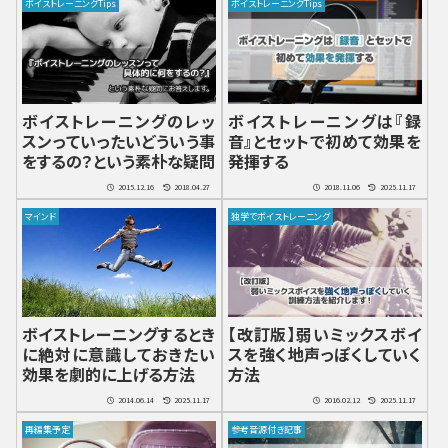
ボイストレーニングTips
ボイストレーニングTips
ボイストレーニングのレッ
ボイストレーニングは『録
スンっていったいどういう事
音』とセットで初めて効果を
をするの？という素朴な疑問
発揮する
2015.12.16
2018.04.27
2018.11.06
2025.11.17
マインド
独学でボイストレーニング
ボイストレーニングするとき
【改訂版】弱いミックスボイ
に絶対に意識しておきたい
スを強く地声っぽくしていく
効果を劇的に上げる方法
方法
2014.06.14
2025.11.17
2016.02.12
2025.11.17
再編集予定
参考音源付き記事