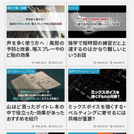
喉の不調／健康
マインド
声を多く使う方へ｜風邪の
独学で短時間の練習だと上
予防と改善、喉スプレーやの
達するのはかなり難しいと
ど飴の効果
いうお話
2018.10.31
2025.11.17
2018.05.25
2025.04.13
ボイストレーニングTips
独学でボイストレーニング
山ほど買ったボイトレ本の
ミックスボイスを強くする・
中で役立った・効果があった
ベルティングに寄せるには
おすすめを紹介
共鳴が重要？
2014.10.30
2025.11.17
2025.02.20
2025.04.15