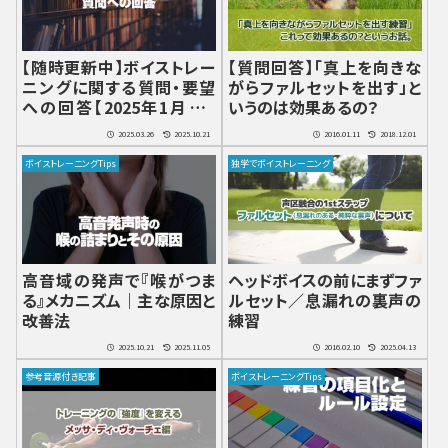
【随時更新中】ボイストレー
【質問回答】「真上を向きな
ニングに関する質問・要望
がらファルセットを出す」と
への回答【2025年1月～8
いうのは効果あるの？
月】
2025.03.26
2025.10.21
2016.01.11
2018.12.01
ボイストレーニングTips
独学でボイストレーニング
高音域の発声で『喉がつま
ヘッドボイスの前にまずファ
る』メカニズム｜主な原因と
ルセット／息漏れの裏声の
改善法
練習
2025.10.21
2025.11.05
2016.02.10
2025.04.13
参考音源付き記事
ボイストレーニングTips