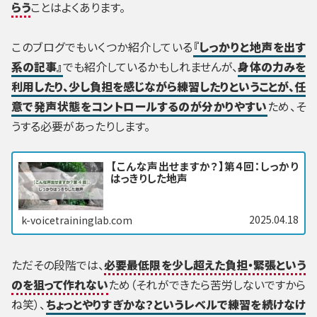
らう
ことはよくあります。
このブログでもいくつか紹介している
『しっかりと地声を出す
系の記事』
でも紹介しているかもしれませんが、
身体の力みを
利用したり、少し負担を感じながら練習したりということが、任
意で発声状態をコントロールするのが分かりやすい
ため、そ
うする必要があったりします。
【こんな声出せますか？】第４回：しっかり
はっきりした地声
2025.04.18
k-voicetraininglab.com
ただその段階では、
必要最低限を少し超えた負担・緊張という
のを狙って作れない
ため（それができたら苦労しないですから
ね笑）、
ちょっとやりすぎかな？というレベルで練習を続けなけ