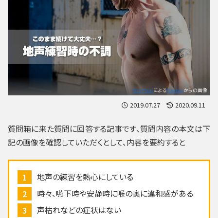
Taco Fleur
による
Pixabay
からの画像
2019.07.27
2020.09.11
質問箱に来た質問に回答する記事です、質問内容の本文は下
記の画像を確認していただくとして、内容を要約すると
地声の練習を熱心にしている
時々、嚥下時や安静時に喉の奥に違和感がある
声枯れなどの症状はない