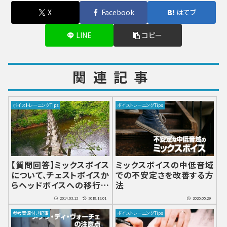
X
Facebook
はてブ
LINE
コピー
関連記事
ボイストレーニングTips
ボイストレーニングTips
【質問回答】ミックスボイス
ミックスボイスの中低音域
について、チェストボイスか
での不安定さを改善する方
らヘッドボイスへの移行時
法
に切り替わりが大きい場合
2014.03.12
2018.12.01
2026.05.29
の練習方法
参考音源付き記事
ボイストレーニングTips