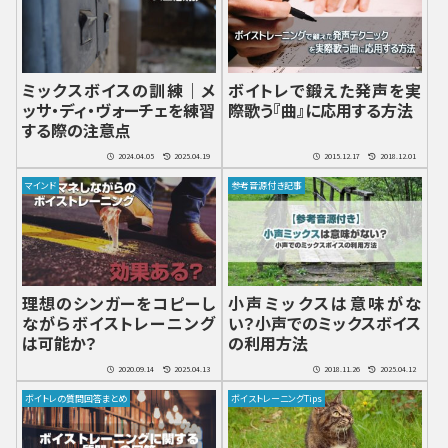
ミックスボイスの訓練｜メ
ボイトレで鍛えた発声を実
ッサ・ディ・ヴォーチェを練習
際歌う『曲』に応用する方法
する際の注意点
2024.04.05
2025.04.19
2015.12.17
2018.12.01
マインド
参考音源付き記事
理想のシンガーをコピーし
小声ミックスは意味がな
ながらボイストレーニング
い？小声でのミックスボイス
は可能か？
の利用方法
2020.09.14
2025.04.13
2018.11.26
2025.04.12
ボイトレの質問回答まとめ
ボイストレーニングTips