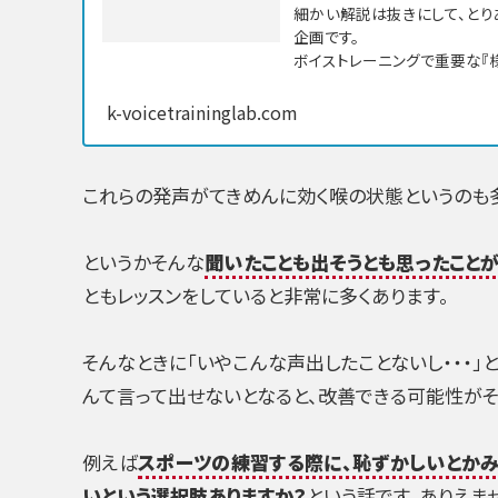
細かい解説は抜きにして、と
企画です。
ボイストレーニングで重要な『
k-voicetraininglab.com
これらの発声がてきめんに効く喉の状態というのも多
というかそんな
聞いたことも出そうとも思ったこと
ともレッスンをしていると非常に多くあります。
そんなときに「いやこんな声出したことないし・・・」と
んて言って出せないとなると、改善できる可能性がそ
例えば
スポーツの練習する際に、恥ずかしいとか
いという選択肢ありますか？
という話です、ありえま