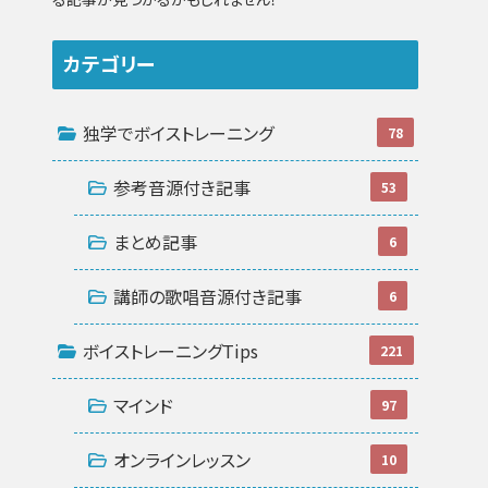
カテゴリー
独学でボイストレーニング
78
参考音源付き記事
53
まとめ記事
6
講師の歌唱音源付き記事
6
ボイストレーニングTips
221
マインド
97
オンラインレッスン
10