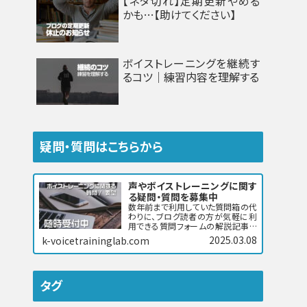
【ネタ切れ】定期更新やめる
かも…【助けてください】
ボイストレーニングを継続す
るコツ｜練習内容を理解する
疑問・質問はこちらから
声やボイストレーニングに関す
る疑問・質問を募集中
数年前まで利用していた質問箱の代
わりに、ブログ読者の方が気軽に利
用できる質問フォームの解説記事で
す。…
2025.03.08
k-voicetraininglab.com
タグ