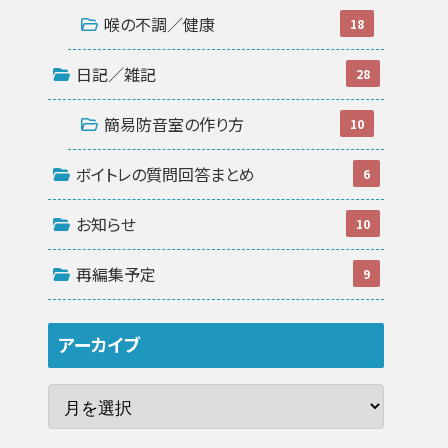
喉の不調／健康
18
日記／雑記
28
簡易防音室の作り方
10
ボイトレの質問回答まとめ
6
お知らせ
10
再編集予定
9
アーカイブ