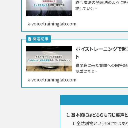
昨今魔法の発声法のように語
説していく…
k-voicetraininglab.com
ボイストレーニングで超
ト
質問箱に来た質問への回答記
簡単にまと…
k-voicetraininglab.com
基本的にはどちらも同じ裏声と
全然別物というわけではあ