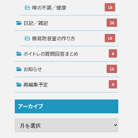
喉の不調／健康
18
日記／雑記
28
簡易防音室の作り方
10
ボイトレの質問回答まとめ
6
お知らせ
10
再編集予定
9
アーカイブ