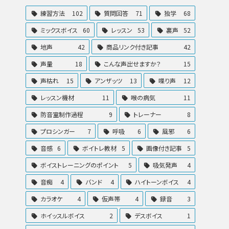
練習方法
102
質問回答
71
独学
68
ミックスボイス
60
レッスン
53
裏声
52
地声
42
商品リンク付き記事
42
声量
18
こんな声出せますか？
15
声枯れ
15
アンザッツ
13
喋り声
12
レッスン機材
11
喉の病気
11
防音室制作過程
9
トレーナー
8
プロシンガー
7
呼吸
6
風邪
6
音感
6
ボイトレ教材
5
画像付き記事
5
ボイストレーニングのポイント
5
吸気発声
4
音痴
4
バンド
4
ハイトーンボイス
4
カラオケ
4
仮声帯
4
録音
3
ホイッスルボイス
2
デスボイス
1