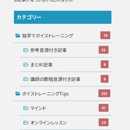
カテゴリー
独学でボイストレーニング
78
参考音源付き記事
53
まとめ記事
6
講師の歌唱音源付き記事
6
ボイストレーニングTips
221
マインド
97
オンラインレッスン
10