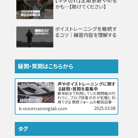
【ネタ切れ】定期更新やめる
かも…【助けてください】
ボイストレーニングを継続す
るコツ｜練習内容を理解する
疑問・質問はこちらから
声やボイストレーニングに関す
る疑問・質問を募集中
数年前まで利用していた質問箱の代
わりに、ブログ読者の方が気軽に利
用できる質問フォームの解説記事で
す。…
2025.03.08
k-voicetraininglab.com
タグ