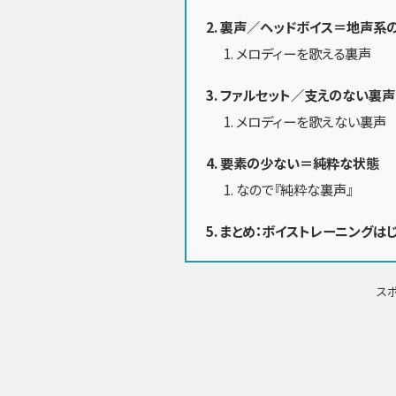
裏声／ヘッドボイス＝地声系
メロディーを歌える裏声
ファルセット／支えのない裏
メロディーを歌えない裏声
要素の少ない＝純粋な状態
なので『純粋な裏声』
まとめ：ボイストレーニングは
ス