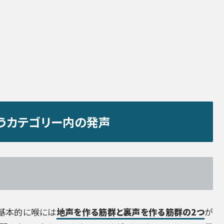
うカテゴリー内の発声
基本的に喉には
地声を作る筋群と裏声を作る筋群の2つ
が