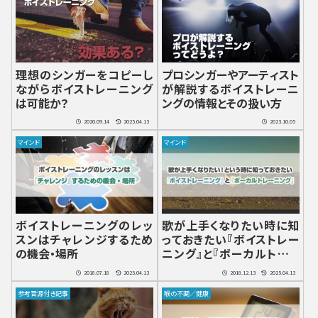
理想のシンガーをコピーし
プロシンガーやアーティスト
ながらボイストレーニング
が解説するボイストレーニ
は可能か？
ングの情報とその扱い方
2020.09.14
2025.04.13
2023.10.05
マインド
マインド
ボイストレーニングのレッ
歌が上手くなりたい時に知
スンはチャレンジするため
っておきたい『ボイストレー
の機会・場所
ニング』と『ボーカルトレー
ニング』
2018.07.18
2025.04.13
2018.12.13
2025.04.13
参考音源付き記事
喉の不調／健康