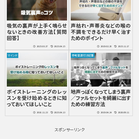
吸気の裏声が上手く鳴らせ
声枯れ・声帯炎などの喉の
ないときの改善方法【質問
不調をできるだけ早く治す
回答】
ためのポイント
2025.03.27
2025.04.15
2019.02.28
2025.11.17
マインド
参考音源付き記事
ボイストレーニングのレッ
地声っぽくなってしまう裏声
スンを受け始めるときに知
／ファルセットを綺麗に出す
っておいてほしいこと
ための練習方法
2018.11.23
2025.04.13
2019.04.24
2020.09.11
スポンサーリンク