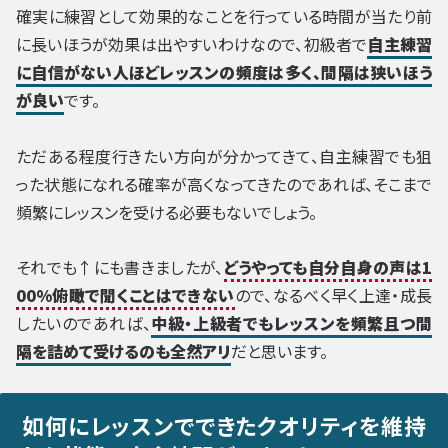
確実に練習として効果的なことを行っている時間が当たり前
に長いほうが効果は出やすいわけなので、初級者で
自主練習
に自信がない人ほどレッスンの頻度は多く、間隔は狭いほう
が良い
です。
ただある程度行きたい方向が分かってきて、自主練習でも狙
った状態になれる確率が高くなってきたのであれば、そこまで
頻繁にレッスンを受ける必要もないでしょう。
それでも↑にも書きましたが、
どうやっても自分自身の声は1
00%俯瞰で聞くことはできない
ので、なるべく早く上達・成長
したいのであれば、
中級・上級者でもレッスンを頻繁且つ間
隔を詰めて受けるのも全然アリ
だと思います。
如何にレッスンでできたクオリティを維持