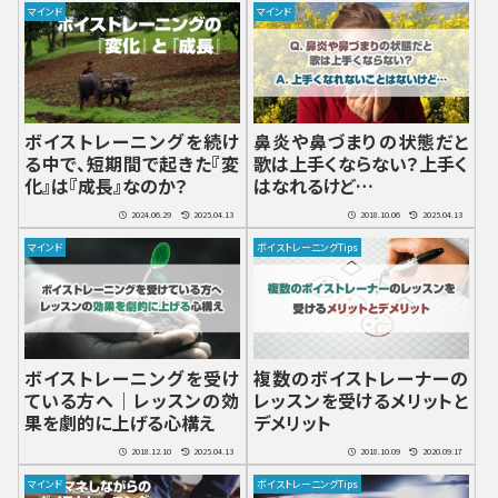
マインド
マインド
ボイストレーニングを続け
鼻炎や鼻づまりの状態だと
る中で、短期間で起きた『変
歌は上手くならない？上手く
化』は『成長』なのか？
はなれるけど…
2024.06.29
2025.04.13
2018.10.06
2025.04.13
マインド
ボイストレーニングTips
ボイストレーニングを受け
複数のボイストレーナーの
ている方へ｜レッスンの効
レッスンを受けるメリットと
果を劇的に上げる心構え
デメリット
2018.12.10
2025.04.13
2018.10.09
2020.09.17
マインド
ボイストレーニングTips