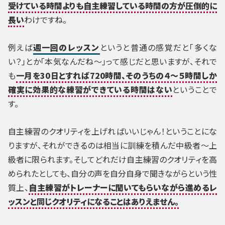
受けている時間よりも自主練習している時間の方が圧倒的に
長い
わけですね。
例えば
週一回のレッスン
というと普通の感覚だと「多くな
い？」とか「本気なんだね～」って感じだと思いますが、それで
も
一月を30日とすれば720時間、そのうちの４～５時間しか
確実に効果的な練習ができている時間はない
ということで
す。
自主練習のクオリティを上げればいいじゃん！ということにな
りますが、それができるのは相当に訓練を積んだ中級者～上
級者に限られます。そしてどれだけ自主練習のクオリティを高
められたとしても、自分の声を自分自身で聞きながらという性
質上、
自主練習がトレーナーに聞いてもらいながら進めるレ
ッスンと同じクオリティになることはありえません。