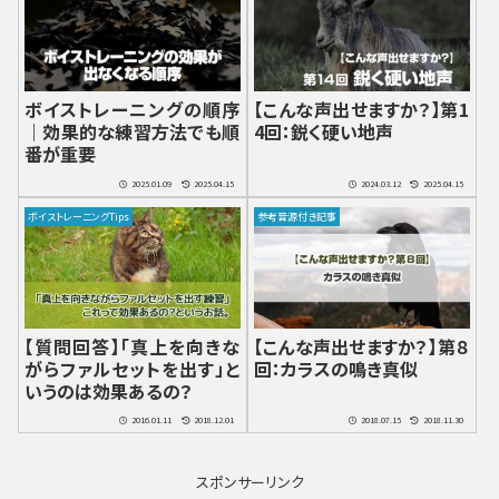
ボイストレーニングの順序
【こんな声出せますか？】第1
｜効果的な練習方法でも順
4回：鋭く硬い地声
番が重要
2025.01.09
2025.04.15
2024.03.12
2025.04.15
ボイストレーニングTips
参考音源付き記事
【質問回答】「真上を向きな
【こんな声出せますか？】第８
がらファルセットを出す」と
回：カラスの鳴き真似
いうのは効果あるの？
2016.01.11
2018.12.01
2018.07.15
2018.11.30
スポンサーリンク