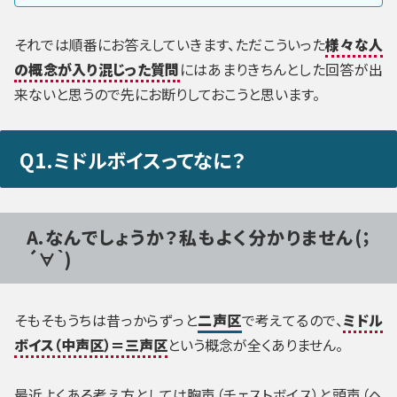
それでは順番にお答えしていきます、ただこういった
様々な人
の概念が入り混じった質問
にはあまりきちんとした回答が出
来ないと思うので先にお断りしておこうと思います。
Q1.ミドルボイスってなに？
A.なんでしょうか？私もよく分かりません(；
´∀｀)
そもそもうちは昔っからずっと
二声区
で考えてるので、
ミドル
ボイス（中声区）＝三声区
という概念が全くありません。
最近よくある考え方としては胸声（チェストボイス）と頭声（ヘ