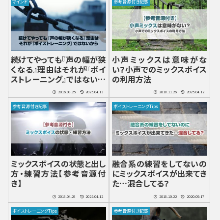
マインド
参考音源付き記事
続けてやっても『声の幅が狭
小声ミックスは意味がな
くなる』理由はそれが『ボイ
い？小声でのミックスボイス
ストレーニング』ではないか
の利用方法
ら
2016.08.25
2025.04.13
2018.11.26
2025.04.12
参考音源付き記事
ボイストレーニングTips
ミックスボイスの状態と出し
融合系の練習をしてないの
方・練習方法【参考音源付
にミックスボイスが出来てき
き】
た…混合してる？
2018.04.28
2025.04.12
2018.10.22
2020.09.17
ボイストレーニングTips
参考音源付き記事