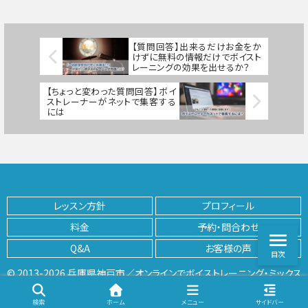
【質問回答】出来るだけお金をか
けずに無料の情報だけでボイスト
レーニングの効果を出せるか？
【ちょっと変わった質問回答】ボイ
ストレーナーがネットで集客する
には
レッスン方針
プロフィール
料金
予約・問合わせ
Q&A
お客様の声
目次
© 2013-2026 兵庫県神戸市／オンラインでボイストレーニング・ミックス
ボイス開発 | K VoiceTraining Lab.
検索
ホーム
メニュー
サイドバー