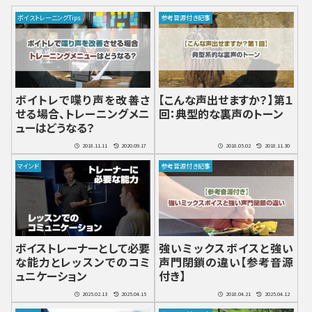
ボイストレーニングTips
参考音源付き記事
ボイトレで喋り声を改善さ
【こんな声出せますか？】第１
せる場合、トレーニングメニ
回：典型的な裏声のトーン
ューはどうなる？
2018.11.11
2020.09.17
2018.05.02
2018.11.30
マインド
参考音源付き記事
ボイストレーナーとして必要
強いミックスボイスと強い
な能力とレッスンでのコミ
声門閉鎖の違い【参考音源
ュニケーション
付き】
2025.02.13
2025.04.15
2018.04.21
2025.04.12