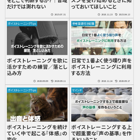
をどこで判断するか？｜音域
スンを受け始めるときに知
だけでは測れない
っておいてほしいこと
2025.07.31
2018.11.23
2025.04.13
ボイストレーニングTips
参考音源付き記事
ボイストレーニングを歌に
日常で１番よく使う喋り声を
活かすための練習／落とし
ボイストレーニングに利用
込み方
する方法
2020.09.09
2020.09.11
2018.11.14
2020.09.17
ボイストレーニングTips
マインド
ボイストレーニングを続け
ボイストレーニングする上
ていく中で起こる『体感』の
で超重要な『声の基準』を作
変化
るということ