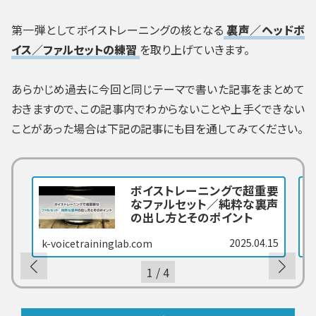
第一弾としてボイストレーニングの核となる
裏声／ヘッドボ
イス／ファルセットの練習
を取り上げていきます。
あらかじめ過去に今回と同じテーマで書いた記事をまとめて
おきますので、この記事内でわからないことや上手くできない
ことがあった場合は下記の記事にも目を通してみてください。
ボイストレーニングで超重要
なファルセット／純粋な裏声
の出し方とそのポイント
2025.04.15
k-voicetraininglab.com
k
1
/
4