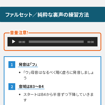
ファルセット／純粋な裏声の練習方法
音量注意！
音
00:00
00:00
声
プ
レ
発音は「フ」
ー
「ウ」母音はなるべく暗く虚ろに発音しましょ
ヤ
う
ー
音域はB3～B4
スタートはB4から半音ずつ下降していきま
す