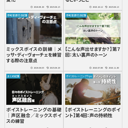
2024.08.20
2025.04.15
2018.10.12
2025.04.13
参考音源付き記事
参考音源付き記事
ミックスボイスの訓練｜メ
【こんな声出せますか？】第７
ッサ・ディ・ヴォーチェを練習
回：太い裏声のトーン
する際の注意点
2024.04.05
2025.04.19
2018.07.06
2018.11.30
まとめ記事
ボイストレーニングTips
ボイストレーニングの基礎
【ボイストレーニングのポイ
｜声区融合／ミックスボイ
ント】第4回：声の持続性
スの練習