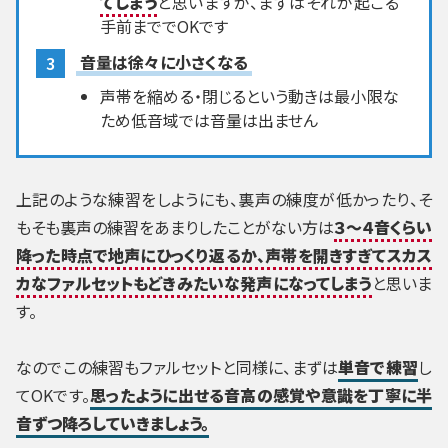
てしまう
と思いますが、まずはそれが起こる
手前まででOKです
音量は徐々に小さくなる
声帯を縮める・閉じるという動きは最小限な
ため低音域では音量は出ません
上記のような練習をしようにも、裏声の練度が低かったり、そ
もそも裏声の練習をあまりしたことがない方は
３～４音くらい
降った時点で地声にひっくり返るか、声帯を開きすぎてスカス
カなファルセットもどきみたいな発声になってしまう
と思いま
す。
なのでこの練習もファルセットと同様に、まずは
単音で練習
し
てOKです。
思ったように出せる音高の感覚や意識を丁寧に半
音ずつ降ろしていきましょう。