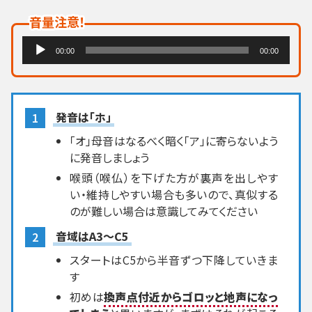
音量注意！
音
00:00
00:00
声
プ
レ
発音は「ホ」
ー
「オ」母音はなるべく暗く「ア」に寄らないよう
ヤ
に発音しましょう
ー
喉頭（喉仏）を下げた方が裏声を出しやす
い・維持しやすい場合も多いので、真似する
のが難しい場合は意識してみてください
音域はA3～C5
スタートはC5から半音ずつ下降していきま
す
初めは
換声点付近からゴロッと地声になっ