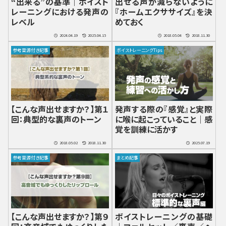
“出来る”の基準｜ボイスト
出せる声が減らないように
レーニングにおける発声の
『ホームエクササイズ』を決
レベル
めておく
2024.04.19
2025.04.15
2018.05.04
2018.11.30
参考音源付き記事
ボイストレーニングTips
【こんな声出せますか？】第１
発声する際の『感覚』と実際
回：典型的な裏声のトーン
に喉に起こっていること｜感
覚を訓練に活かす
2018.05.02
2018.11.30
2025.07.19
参考音源付き記事
まとめ記事
【こんな声出せますか？】第９
ボイストレーニングの基礎