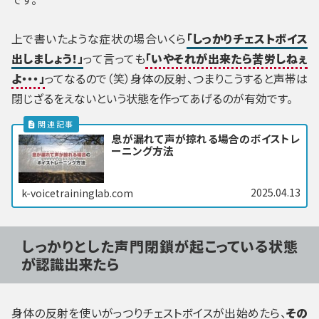
上で書いたような症状の場合いくら
「しっかりチェストボイス
出しましょう！」
って言っても
「いやそれが出来たら苦労しねぇ
よ・・・」
ってなるので（笑）身体の反射、つまりこうすると声帯は
閉じざるをえないという状態を作ってあげるのが有効です。
息が漏れて声が掠れる場合のボイストレ
ーニング方法
2025.04.13
k-voicetraininglab.com
しっかりとした声門閉鎖が起こっている状態
が認識出来たら
身体の反射を使いがっつりチェストボイスが出始めたら、
その