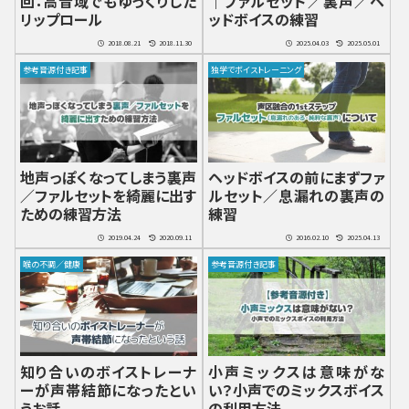
回：高音域でもゆっくりした
｜ファルセット／裏声／ヘ
リップロール
ッドボイスの練習
2018.08.21
2018.11.30
2025.04.03
2025.05.01
参考音源付き記事
独学でボイストレーニング
地声っぽくなってしまう裏声
ヘッドボイスの前にまずファ
／ファルセットを綺麗に出す
ルセット／息漏れの裏声の
ための練習方法
練習
2019.04.24
2020.09.11
2016.02.10
2025.04.13
喉の不調／健康
参考音源付き記事
知り合いのボイストレーナ
小声ミックスは意味がな
ーが声帯結節になったとい
い？小声でのミックスボイス
うお話
の利用方法