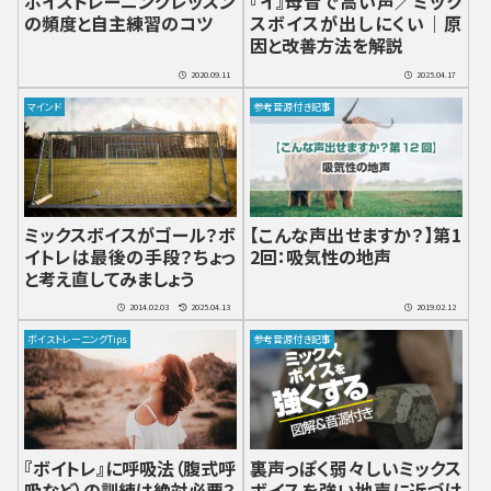
ボイストレーニングレッスン
『イ』母音で高い声／ミック
の頻度と自主練習のコツ
スボイスが出しにくい｜原
因と改善方法を解説
2020.09.11
2025.04.17
マインド
参考音源付き記事
ミックスボイスがゴール？ボ
【こんな声出せますか？】第1
イトレは最後の手段？ちょっ
2回：吸気性の地声
と考え直してみましょう
2014.02.03
2025.04.13
2019.02.12
ボイストレーニングTips
参考音源付き記事
『ボイトレ』に呼吸法（腹式呼
裏声っぽく弱々しいミックス
吸など）の訓練は絶対必要？
ボイスを強い地声に近づけ