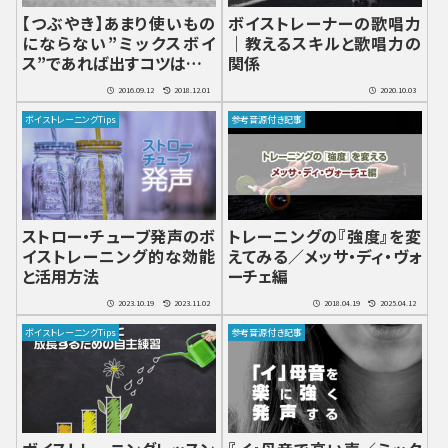
【つぶやき】あまり使いもの
ボイストレーナーの歌唱力
にならない”ミックスボイ
｜教えるスキルと歌唱力の
ス”であれば出すコツはあり
関係
ます！
2016.09.12
2018.12.01
2020.10.03
ボイストレーニングTips
参考音源付き記事
ストロー・チューブ発声のボ
トレーニングの『強度』を変
イストレーニング的な効能
えてみる／メッサ・ディ・ヴォ
と活用方法
ーチェ編
2023.10.19
2023.11.02
2018.04.19
2025.04.12
ボイストレーニングTips
参考音源付き記事