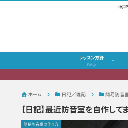
神戸
レッスン方針
Policy
ホーム
日記／雑記
簡易防音
【日記】最近防音室を自作して
簡易防音室の作り方