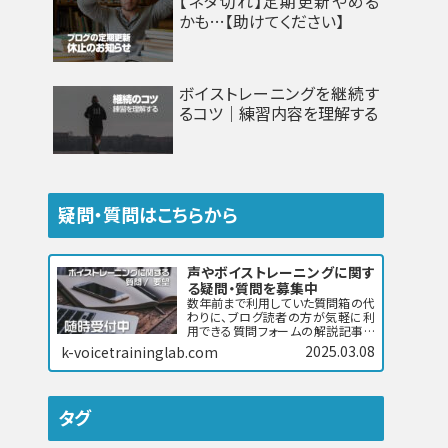
【ネタ切れ】定期更新やめる
かも…【助けてください】
ボイストレーニングを継続す
るコツ｜練習内容を理解する
疑問・質問はこちらから
声やボイストレーニングに関す
る疑問・質問を募集中
数年前まで利用していた質問箱の代
わりに、ブログ読者の方が気軽に利
用できる質問フォームの解説記事で
す。…
2025.03.08
k-voicetraininglab.com
タグ