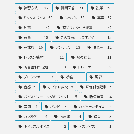
練習方法
102
質問回答
71
独学
68
ミックスボイス
60
レッスン
53
裏声
52
地声
42
商品リンク付き記事
42
声量
18
こんな声出せますか？
15
声枯れ
15
アンザッツ
13
喋り声
12
レッスン機材
11
喉の病気
11
防音室制作過程
9
トレーナー
8
プロシンガー
7
呼吸
6
風邪
6
音感
6
ボイトレ教材
5
画像付き記事
5
ボイストレーニングのポイント
5
吸気発声
4
音痴
4
バンド
4
ハイトーンボイス
4
カラオケ
4
仮声帯
4
録音
3
ホイッスルボイス
2
デスボイス
1