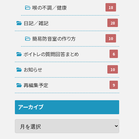
喉の不調／健康
18
日記／雑記
28
簡易防音室の作り方
10
ボイトレの質問回答まとめ
6
お知らせ
10
再編集予定
9
アーカイブ