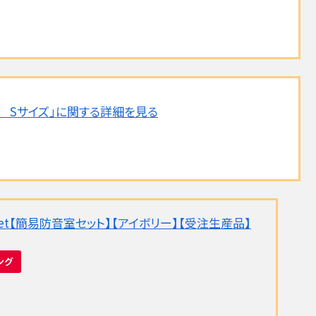
ム Sサイズ」に関する詳細を見る
othset【簡易防音室セット】【アイボリー】【受注生産品】
ング