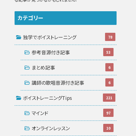
カテゴリー
独学でボイストレーニング
78
参考音源付き記事
53
まとめ記事
6
講師の歌唱音源付き記事
6
ボイストレーニングTips
221
マインド
97
オンラインレッスン
10