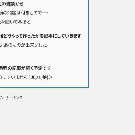
との雑談から
境の問題は付きもので・・・
色々聞いてみると
後どうやって作ったかを記事にしていきます
まあのものが出来ました
過程の記事が続く予定です
にすいません（;◉◞౪◟◉)＞
ポンサーリンク