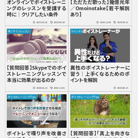
オンラインでボイストレーニ
【ただただ歌った】幾億光年
ングのレッスンを受講する
／Omoinotake【若干解説
時に｜クリアしたい条件
あり】
2023.02.18
2025.04.10
2024.11.04
2025.04.21
オンラインレッスン
マインド
【質問回答】Skypeでのボイ
異性のボイストレーナーに
ストレーニングレッスンで
習う｜上手くなるためのポ
本当に効果が出るのか
イントを解説
2016.01.21
2018.12.01
2025.04.15
ボイストレーニングTips
ボイストレーニングTips
ボイトレで喋り声を改善さ
【質問回答】「真上を向きな