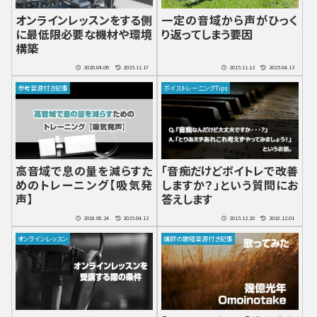
オンラインレッスンをする側
一定の音域から声がひっく
に最低限必要な機材や環境
り返ってしまう要因
構築
2020.04.06
2025.11.17
2015.11.12
2025.04.13
参考音源付き記事
ボイストレーニングTips
高音域で息の量を減らすた
「音痴だけどボイトレで改善
めのトレーニング【吸気発
しますか？」という質問にお
声】
答えします
2018.08.24
2025.04.12
2015.12.20
2018.12.01
オンラインレッスン
講師の歌唱音源付き記事