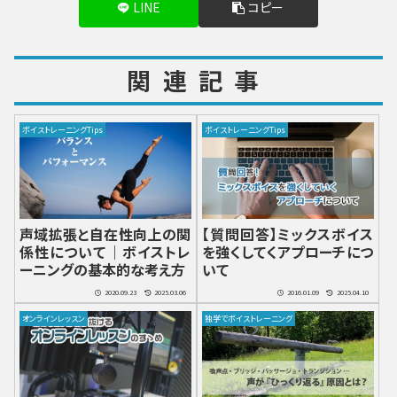
LINE
コピー
関連記事
ボイストレーニングTips
ボイストレーニングTips
声域拡張と自在性向上の関
【質問回答】ミックスボイス
係性について｜ボイストレ
を強くしてくアプローチにつ
ーニングの基本的な考え方
いて
2020.09.23
2025.03.06
2016.01.09
2025.04.10
オンラインレッスン
独学でボイストレーニング