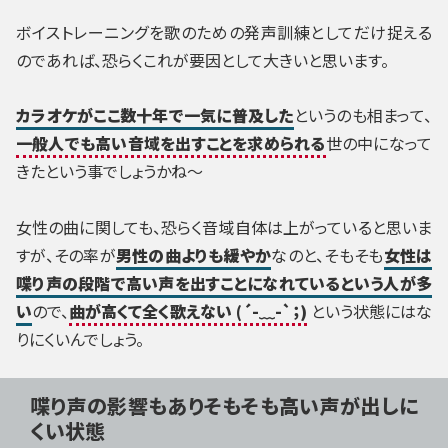
ボイストレーニングを歌のための発声訓練としてだけ捉える
のであれば、恐らくこれが要因として大きいと思います。
カラオケがここ数十年で一気に普及した
というのも相まって、
一般人でも高い音域を出すことを求められる
世の中になって
きたという事でしょうかね～
女性の曲に関しても、恐らく音域自体は上がっていると思いま
すが、その率が
男性の曲よりも緩やか
なのと、そもそも
女性は
喋り声の段階で高い声を出すことになれているという人が多
い
ので、
曲が高くて全く歌えない (´-﹏-`；)
という状態にはな
りにくいんでしょう。
喋り声の影響もありそもそも高い声が出しに
くい状態